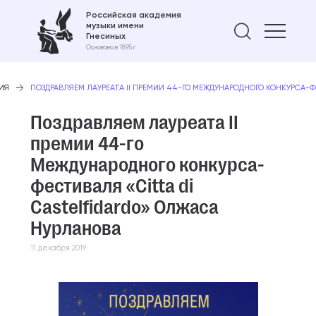
Российская академия
музыки имени
Найти 
Гнесиных
Основана в 1895 г.
ИЯ
ПОЗДРАВЛЯЕМ ЛАУРЕАТА II ПРЕМИИ 44-ГО МЕЖДУНАРОДНОГО КОНКУРСА-
Поздравляем лауреата II
премии 44-го
Международного конкурса-
фестиваля «Citta di
Castelfidardo» Олжаса
Нурланова
11 декабря 2019