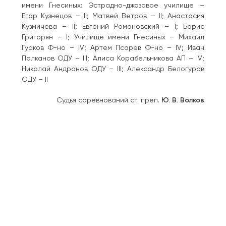
имени Гнесиных: Эстрадно-джазовое училище –
Егор Кузнецов – II; Матвей Ветров – II; Анастасия
Кузмичева – II; Евгений Романовский – I; Борис
Григорян – I; Училище имени Гнесиных – Михаил
Гуаков Ф-но – IV; Артем Псарев Ф-но – IV; Иван
Полканов ОДУ – III; Алиса Корабельникова АП – IV;
Николай Андронов ОДУ – III; Александр Белогуров
ОДУ – II
Судья соревнований ст. преп.
Ю. В.
Волков