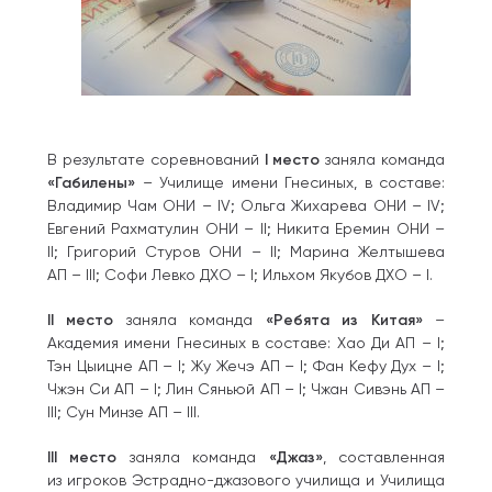
В результате соревнований
I место
заняла команда
«Габилены»
– Училище имени Гнесиных, в составе:
Владимир Чам ОНИ – IV; Ольга Жихарева ОНИ – IV;
Евгений Рахматулин ОНИ – II; Никита Еремин ОНИ –
II; Григорий Стуров ОНИ – II; Марина Желтышева
АП – III; Софи Левко ДХО – I; Ильхом Якубов ДХО – I.
II место
заняла команда
«Ребята из Китая»
–
Академия имени Гнесиных в составе: Хао Ди АП – I;
Тэн Цыицне АП – I; Жу Жечэ АП – I; Фан Кефу Дух – I;
Чжэн Си АП – I; Лин Сяньюй АП – I; Чжан Сивэнь АП –
III; Сун Минзе АП – III.
III место
заняла команда
«Джаз»
, составленная
из игроков Эстрадно-джазового училища и Училища