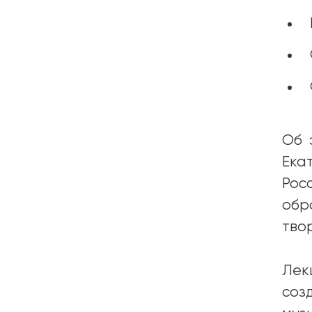
Об 
Ека
Рос
обр
тво
Лек
соз