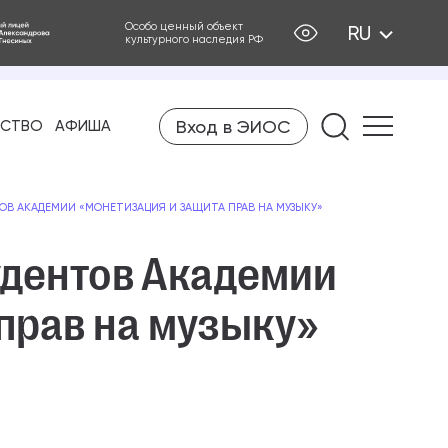
Особо ценный объект
RU
культурного наследия РФ
Вход в ЭИОС
Найти на
ЕСТВО
АФИША
ОВ АКАДЕМИИ «МОНЕТИЗАЦИЯ И ЗАЩИТА ПРАВ НА МУЗЫКУ»
удентов Академии
прав на музыку»