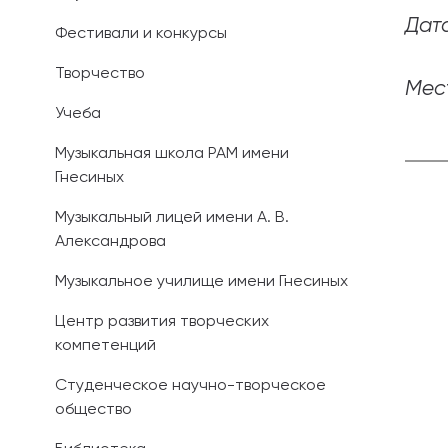
Дата
Фестивали и конкурсы
Иностранным 
Творчество
Платные обра
Мест
Учеба
Личный кабин
Музыкальная школа РАМ имени
Гнесиных
Информация о
предыдущего 
Музыкальный лицей имени А. В.
Александрова
Вопрос-ответ
Музыкальное училище имени Гнесиных
Контакты при
Центр развития творческих
компетенций
Студенческое научно-творческое
общество