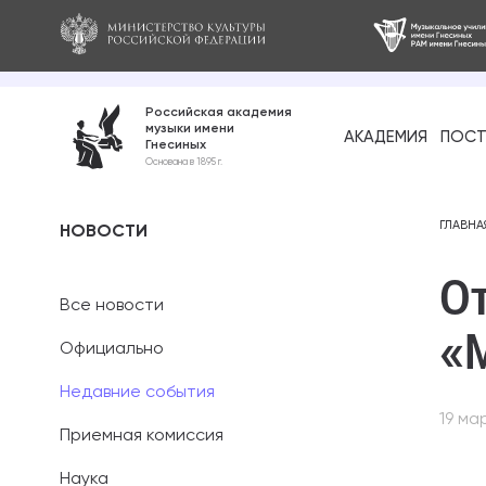
Российская академия
музыки имени
АКАДЕМИЯ
ПОСТ
Гнесиных
Среднее про
Основана в 1895 г.
образование
Бакалавриат
ГЛАВНА
НОВОСТИ
О
Специалитет
Все новости
Магистратура
«
Официально
Ассистентура
Недавние события
19 ма
Аспирантура
Приемная комиссия
Наука
Дополнительн