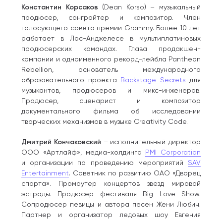
Константин Корсаков
(Dean Korso) – музыкальный
продюсер, сонграйтер и композитор. Член
голосующего совета премии Grammy. Более 10 лет
работает в Лос-Анджелесе в мультиплатиновых
продюсерских командах. Глава продакшен-
компании и одноименного рекорд-лейбла Pantheon
Rebellion, основатель международного
образовательного проекта
Backstage Secrets
для
музыкантов, продюсеров и микс-инженеров.
Продюсер, сценарист и композитор
документального фильма об исследовании
творческих механизмов в музыке Creativity Code.
Дмитрий Кончаковский
– исполнительный директор
ООО «Артлайф», медиа-холдинга
PMI Corporation
и организации по проведению мероприятий
SAV
Entertainment
. Советник по развитию ОАО «Дворец
спорта». Промоутер концертов звезд мировой
эстрады. Продюсер фестиваля Big Love Show.
Сопродюсер певицы и автора песен Жени Любич.
Партнер и организатор ледовых шоу Евгения