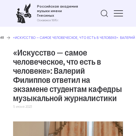
Российская академия
музыки имени
Найти 
Гнесиных
Основана в 1895 г.
ИЯ
«ИСКУССТВО — САМОЕ ЧЕЛОВЕЧЕСКОЕ, ЧТО ЕСТЬ В ЧЕЛОВЕКЕ»: ВАЛЕР
«Искусство — самое
человеческое, что есть в
человеке»: Валерий
Филиппов ответил на
экзамене студентам кафедры
музыкальной журналистики
5 июня 2023