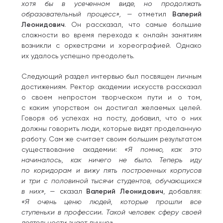
хотя бы в усеченном виде, но продолжать
образовательный процесс»,
— отметил
Валерий
Леонидович
. Он рассказал, что самые большие
сложности во время перехода к онлайн занятиям
возникли с оркестрами и хореографией. Однако
их удалось успешно преодолеть.
Следующий раздел интервью был посвящен личным
достижениям. Ректор академии искусств рассказал
о своем непростом творческом пути и о том,
с каким упорством он достигал желаемых целей.
Говоря об успехах на посту, добавил, что о них
должны говорить люди, которые видят проделанную
работу. Сам же считает своим большим результатом
существование академии:
«Я помню, как это
начиналось, как ничего не было. Теперь иду
по коридорам и вижу пять построенных корпусов
и три с половиной тысячи студентов, обучающихся
в них»,
— сказал
Валерий Леонидович
, добавляя:
«Я очень ценю людей, которые прошли все
ступеньки в профессии. Такой человек сферу своей
деятельности знает лучше».