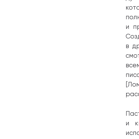
кот
пол
и п
Соз
в д
смо
все
пис
[Лом
рас
Пас
и к
исп