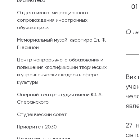
Библиотека
01
Отдел визово-миграционного
сопровождения иностранных
обучающихся
О т
Мемориальный музей-квартира Ел. Ф.
Гнесиной
Центр непрерывного образования и
повышения квалификации творческих
и управленческих кадров в сфере
Вик
культуры
уче
Оперный театр-студия имени Ю. А.
чел
Сперанского
явл
Студенческий совет
27 
Приоритет 2030
авт