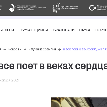
УПЛЕНИЕ
ОБУЧАЮЩИМСЯ
ОБРАЗОВАНИЕ
НАУКА
ТВОРЧ
фессиональное
Я
НОВОСТИ
НЕДАВНИЕ СОБЫТИЯ
И ВСЕ ПОЕТ В ВЕКАХ СЕРДЦАМ П
все поет в веках серд
кабря 2021
-стажировка
ое образование