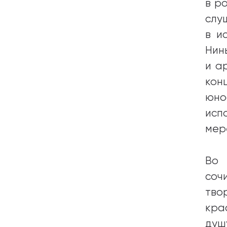
в р
слу
в и
Нин
и а
кон
юно
исп
мер
Во 
соч
тво
кра
душ