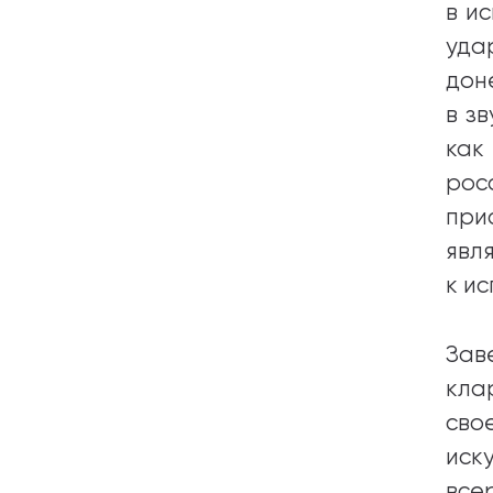
в и
уда
дон
в з
как
рос
при
явл
к и
Зав
кла
сво
иск
все