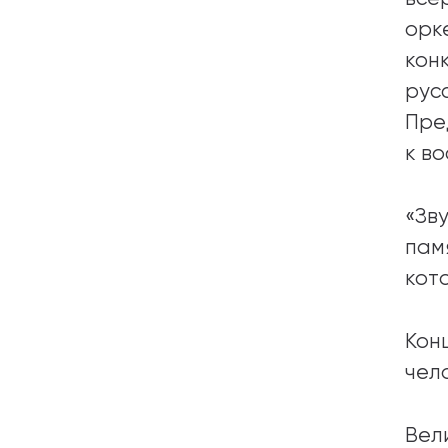
орк
кон
рус
Пре
к в
«Зв
пам
кот
Кон
чел
Вел