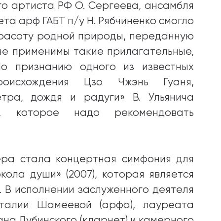
го артиста РФ О. Сергеева, ансамбля
ета арф ГАБТ п/у Н. Рябчиненко смогло
расоту родной природы, переданную
лне применимы такие прилагательные,
 По признанию одного из известных
роисхождения Цзо Чжэнь Гуаня,
етра, дождя и радуги» В. Ульянича
я, которое надо рекомендовать
ера стала концертная симфония для
ола души» (2007), которая является
. В исполнении заслуженного деятеля
аталии Шамеевой (арфа), лауреата
на Дубинского (кларнет) и камерного