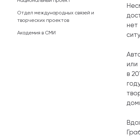
Национальный проект
Нес
Отдел международных связей и
дос
творческих проектов
нет
Академия в СМИ
сит
Авт
или
в 2
год
тво
дом
Вдо
Гра