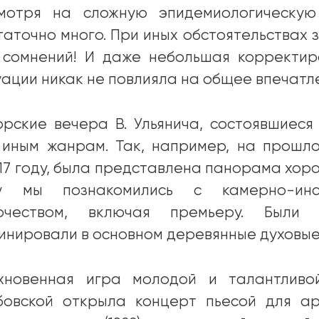
мотря на сложную эпидемиологическую
таточно много. При иных обстоятельствах з
 сомнений! И даже небольшая корректи
уации никак не повлияла на общее впечатл
орские вечера В. Ульянича, состоявшиеся
 иным жанрам. Так, например, на прош
017 году, была представлена панорама хор
у мы познакомились с камерно-инс
рчеством, включая премьеру. Были 
инировали в основном деревянные духовые
хновенная игра молодой и талантливо
бовской открыла концерт пьесой для а