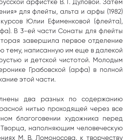
русской арфистке В. Г. Дуловой. Затем
ния» для флейты, альта и арфы (1982)
курсов Юлии Ефименковой (флейта),
фа). В 3-ей части Сонаты для флейты
которая завершила первое отделение
ю тему, написанную им еще в далекой
рустью и детской чистотой. Молодым
еронике Грабовской (арфа) в полной
ание этой части.
олнены два разных по содержанию
красной нитью проходящей через все
вном благоговении художника перед
 Творца, наполняющим человеческую
ниях М. В. Ломоносова, к творчеству