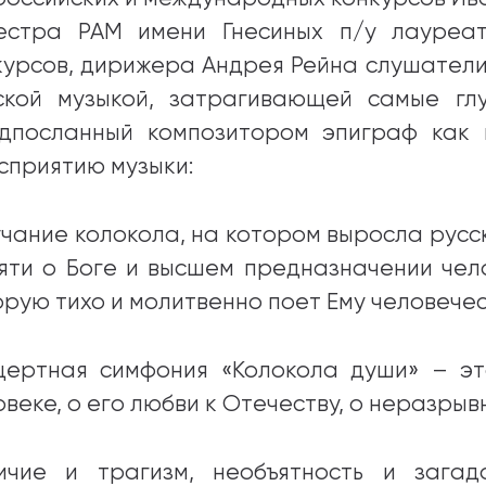
естра РАМ имени Гнесиных п/у лауреа
курсов, дирижера Андрея Рейна слушатели
ской музыкой, затрагивающей самые гл
дпосланный композитором эпиграф как 
осприятию музыки:
учание колокола, на котором выросла русс
яти о Боге и высшем предназначении чело
орую тихо и молитвенно поет Ему человече
цертная симфония «Колокола души» – это
овеке, о его любви к Отечеству, о неразрыв
ичие и трагизм, необъятность и загад