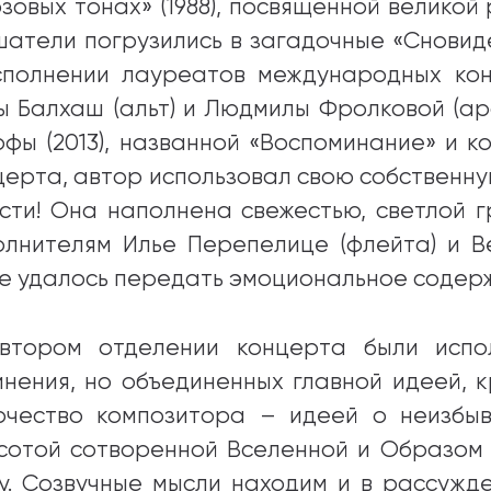
озовых тонах» (1988), посвященной великой 
шатели погрузились в загадочные «Сновиде
сполнении лауреатов международных кон
ы Балхаш (альт) и Людмилы Фролковой (ар
рфы (2013), названной «Воспоминание» и 
церта, автор использовал свою собственну
сти! Она наполнена свежестью, светлой г
олнителям Илье Перепелице (флейта) и В
е удалось передать эмоциональное содерж
втором отделении концерта были исп
инения, но объединенных главной идеей, 
рчество композитора – идеей о неизбы
сотой сотворенной Вселенной и Образом
у. Созвучные мысли находим и в рассужде