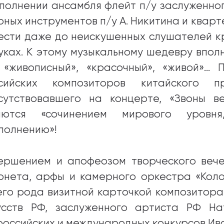
сполнении ансамбля флейт п/у заслуженно
рных инструментов п/у А. Никитина и кварт
ести даже до неискушенных слушателей к
вуках. К этому музыкальному шедевру впо
 «живописный», «красочный», «живой»…
сийских композиторов китайского п
сутствовавшего на концерте, «Звоны в
яются «сочинением мирового уровн
сполнению»!
ершением и апофеозом творческого веч
рнета, арфы и камерного оркестра «Колок
его рода визитной карточкой композитора
усств РФ, заслуженного артиста РФ Н
российских и международных конкурсов Ива