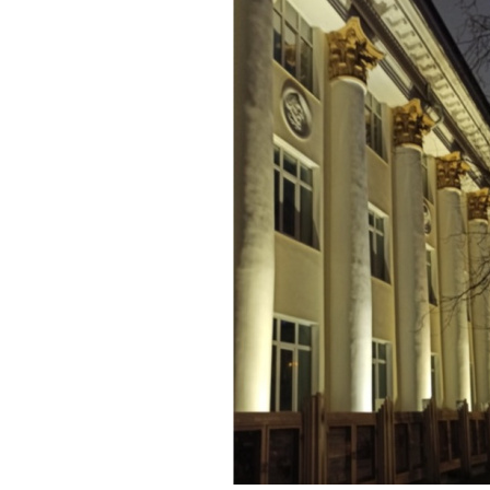
абитуриентам
зовательные услуги
ет абитуриента
 приемной кампании
года
емной комиссии