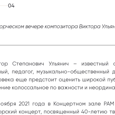
04
ворческом вечере композитора Виктора Улья
тор Степанович Ульянич – известный о
ный, педагог, музыкально-общественный д
овека еще предстоит оценить широкой публ
ение колоссальное по важности и неордина
ноября 2021 года в Концертном зале РА
орский концерт, посвященный 40-летию тв