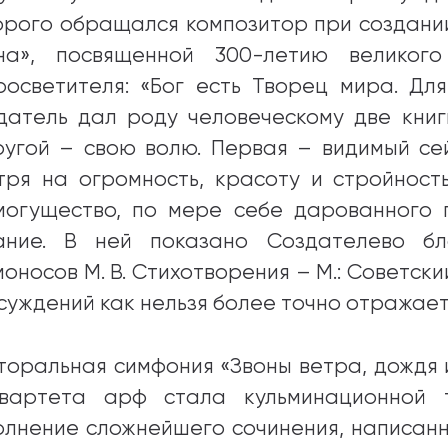
орого обращался композитор при создани
на», посвященной 300-летию великого
росветителя: «Бог есть Творец мира. Для
датель дал роду человеческому две книги
ругой – свою волю. Первая – видимый сей
тря на огромность, красоту и стройност
могущество, по мере себе дарованного 
ание. В ней показано Создателево бл
оносов М. В. Стихотворения – М.: Советский 
суждений как нельзя более точно отражает в
торальная симфония «Звоны ветра, дождя и 
вартета арф стала кульминационной т
олнение сложнейшего сочинения, написанн