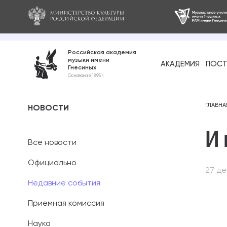
Российская академия
музыки имени
АКАДЕМИЯ
ПОСТ
Гнесиных
Среднее про
Основана в 1895 г.
образование
Бакалавриат
ГЛАВНА
НОВОСТИ
И 
Специалитет
Все новости
Магистратура
Официально
27 де
Ассистентура
Недавние события
Аспирантура
Приемная комиссия
Наука
Дополнительн