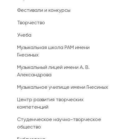
Фестивали и конкурсы
Иностранным 
Творчество
Платные обра
Учеба
Личный кабин
Музыкальная школа РАМ имени
Гнесиных
Информация о
предыдущего 
Музыкальный лицей имени А. В.
Александрова
Вопрос-ответ
Музыкальное училище имени Гнесиных
Контакты при
Центр развития творческих
компетенций
Студенческое научно-творческое
общество