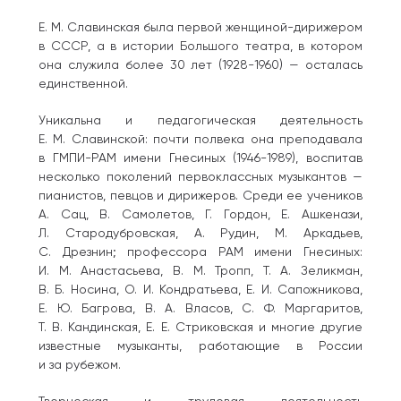
Е. М. Славинская была первой женщиной-дирижером
в СССР, а в истории Большого театра, в котором
она служила более 30 лет (1928-1960) — осталась
единственной.
Уникальна и педагогическая деятельность
Е. М. Славинской: почти полвека она преподавала
в ГМПИ-РАМ имени Гнесиных (1946-1989), воспитав
несколько поколений первоклассных музыкантов —
пианистов, певцов и дирижеров. Среди ее учеников
А. Сац, В. Самолетов, Г. Гордон, Е. Ашкенази,
Л. Стародубровская, А. Рудин, М. Аркадьев,
С. Дрезнин; профессора РАМ имени Гнесиных:
И. М. Анастасьева, В. М. Тропп, Т. А. Зеликман,
В. Б. Носина, О. И. Кондратьева, Е. И. Сапожникова,
Е. Ю. Багрова, В. А. Власов, С. Ф. Маргаритов,
Т. В. Кандинская, Е. Е. Стриковская и многие другие
известные музыканты, работающие в России
и за рубежом.