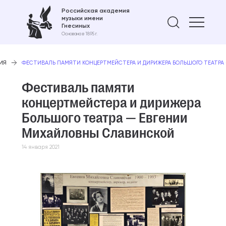
Российская академия
музыки имени
Найти 
Гнесиных
Основана в 1895 г.
ИЯ
ФЕСТИВАЛЬ ПАМЯТИ КОНЦЕРТМЕЙСТЕРА И ДИРИЖЕРА БОЛЬШОГО ТЕАТРА
Фестиваль памяти
концертмейстера и дирижера
Большого театра — Евгении
Михайловны Славинской
14 января 2021