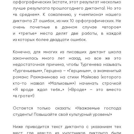
орфографических (кстати, этот результат несколько
лучше результата прошлогоднего диктанта). Но это
«в среднем». К сожалению, у «чемпиона» нашего
диктанта 27 ошибок, из них 10 орфографических. Не
очень почетные в данном случае «второе»
и «третье» места делят две работы, в каждой
из которых более двадцати ошибок.
Конечно, для многих из писавших диктант школа
закончилась много лет назад, но все же это
недостаточная причина, чтобы Тургенева называть
«Тургеньевым», Герцена – «Герциным», а знаменитый
романс Рахманинова на стихи Майкова (которого
кто-то назвал «Мальковым») начинать строчкой
«Я вроде ждал тебя…» («Вроде» – это вместо
«в гроте»!)
Остается только сказать: «Уважаемые господа
студенты! Повышайте свой культурный уровень!»
Ниже приводится текст диктанта с указанием тех
мест, где кем-то из участников диктанта были