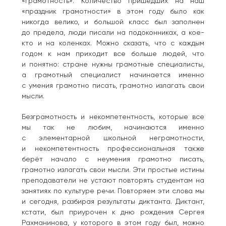
«грамотность». Количество пришедших на наш
«праздник грамотности» в этом году было как
никогда велико, и большой класс был заполнен
до предела, люди писали на подоконниках, а кое-
кто и на коленках. Можно сказать, что с каждым
годом к нам приходит все больше людей, что
и понятно: стране нужны грамотные специалисты,
а грамотный специалист начинается именно
с умения грамотно писать, грамотно излагать свои
мысли.
Безграмотность и некомпетентность, которые все
мы так не любим, начинаются именно
с элементарной школьной неграмотности,
и некомпетентность профессиональная также
берёт начало с неумения грамотно писать,
грамотно излагать свои мысли. Эти простые истины
преподаватели не устают повторять студентам на
занятиях по культуре речи. Повторяем эти слова мы
и сегодня, разбирая результаты диктанта. Диктант,
кстати, был приурочен к дню рождения Сергея
Рахманинова, у которого в этом году был, можно