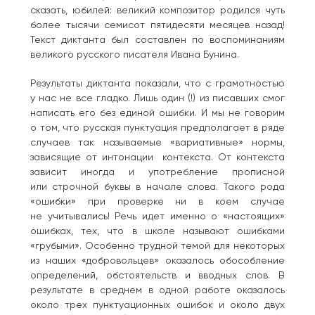
сказать, юбилей: великий композитор родился чуть
более тысячи семисот пятидесяти месяцев назад!
Текст диктанта был составлен по воспоминаниям
великого русского писателя Ивана Бунина.
Результаты диктанта показали, что с грамотностью
у нас не все гладко. Лишь один (!) из писавших смог
написать его без единой ошибки. И мы не говорим
о том, что русская пунктуация предполагает в ряде
случаев так называемые «вариативные» нормы,
зависящие от интонации контекста. От контекста
зависит иногда и употребление прописной
или строчной буквы в начале слова. Такого рода
«ошибки» при проверке ни в коем случае
не учитывались! Речь идет именно о «настоящих»
ошибках, тех, что в школе называют ошибками
«грубыми». Особенно трудной темой для некоторых
из наших «добровольцев» оказалось обособление
определений, обстоятельств и вводных слов. В
результате в среднем в одной работе оказалось
около трех пунктуационных ошибок и около двух