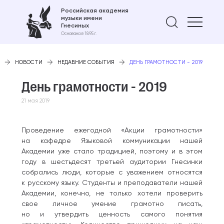
Российская академия
музыки имени
Найти 
Гнесиных
Основана в 1895 г.
НОВОСТИ
НЕДАВНИЕ СОБЫТИЯ
ДЕНЬ ГРАМОТНОСТИ - 2019
День грамотности - 2019
21 мая 2019
Проведение ежегодной «Акции грамотности»
на кафедре Языковой коммуникации нашей
Академии уже стало традицией, поэтому и в этом
году в шестьдесят третьей аудитории Гнесинки
собрались люди, которые с уважением относятся
к русскому языку. Студенты и преподаватели нашей
Академии, конечно, не только хотели проверить
свое личное умение грамотно писать,
но и утвердить ценность самого понятия