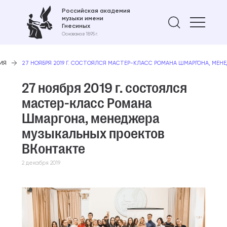
Российская академия
музыки имени
Найти 
Гнесиных
Основана в 1895 г.
ИЯ
27 НОЯБРЯ 2019 Г. СОСТОЯЛСЯ МАСТЕР-КЛАСС РОМАНА ШМАРГОНА, МЕН
27 ноября 2019 г. состоялся
мастер-класс Романа
Шмаргона, менеджера
музыкальных проектов
ВКонтакте
2 декабря 2019