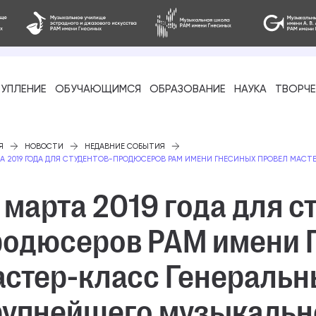
УПЛЕНИЕ
ОБУЧАЮЩИМСЯ
ОБРАЗОВАНИЕ
НАУКА
ТВОРЧ
фессиональное
Я
НОВОСТИ
НЕДАВНИЕ СОБЫТИЯ
ТА 2019 ГОДА ДЛЯ СТУДЕНТОВ-ПРОДЮСЕРОВ РАМ ИМЕНИ ГНЕСИНЫХ ПРОВЕЛ МАСТЕ
 марта 2019 года для с
родюсеров РАМ имени 
-стажировка
астер-класс Генеральн
рупнейшего музыкальн
ое образование