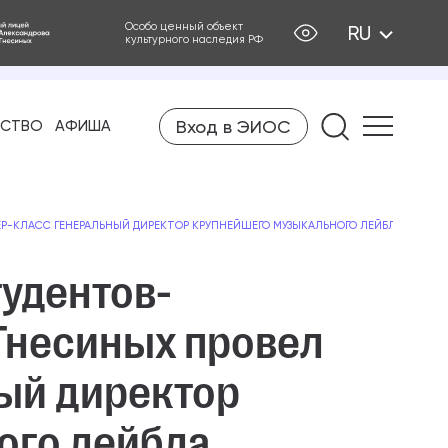
Особо ценный объект
RU
культурного наследия РФ
Вход в ЭИОС
Найти на
ЕСТВО
АФИША
Р-КЛАСС ГЕНЕРАЛЬНЫЙ ДИРЕКТОР КРУПНЕЙШЕГО МУЗЫКАЛЬНОГО ЛЕЙБЛА UNIVERS
тудентов-
Гнесиных провел
ый директор
ого лейбла