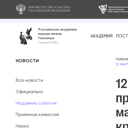
Российская академия
музыки имени
АКАДЕМИЯ
ПОСТ
Гнесиных
Среднее про
Основана в 1895 г.
образование
Бакалавриат
ГЛАВНА
НОВОСТИ
12 МАР
Специалитет
12
Все новости
Магистратура
Официально
п
Ассистентура
Недавние события
м
Аспирантура
Приемная комиссия
к
Наука
Дополнительн