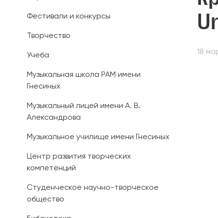
Un
Фестивали и конкурсы
Иностранным 
Творчество
Платные обра
18 ма
Учеба
Личный кабин
Музыкальная школа РАМ имени
Гнесиных
Информация о
предыдущего 
Музыкальный лицей имени А. В.
Александрова
Вопрос-ответ
Музыкальное училище имени Гнесиных
Контакты при
Центр развития творческих
компетенций
Студенческое научно-творческое
общество