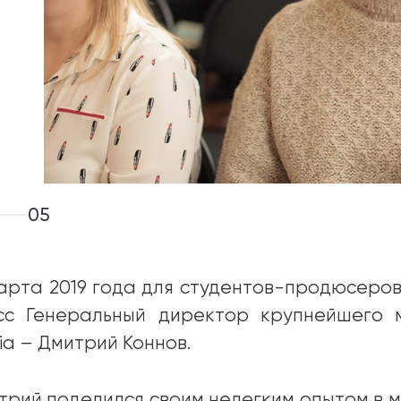
05
марта 2019 года для студентов-продюсеро
сс Генеральный директор крупнейшего му
ia – Дмитрий Коннов.
трий поделился своим нелегким опытом в 