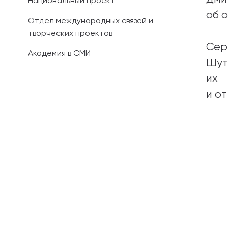
Национальный проект
об 
Отдел международных связей и
творческих проектов
Сер
Академия в СМИ
Шут
их 
и о