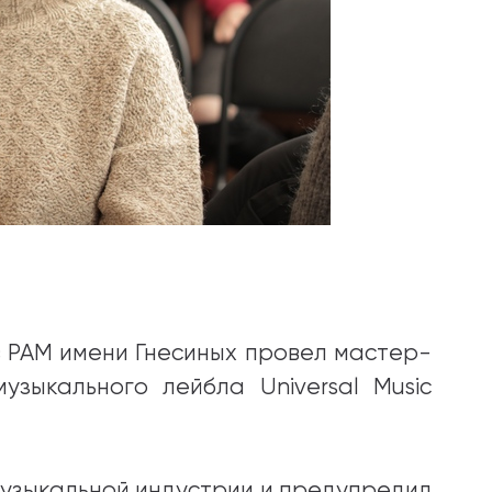
в РАМ имени Гнесиных провел мастер-
зыкального лейбла Universal Music
музыкальной индустрии и предупредил