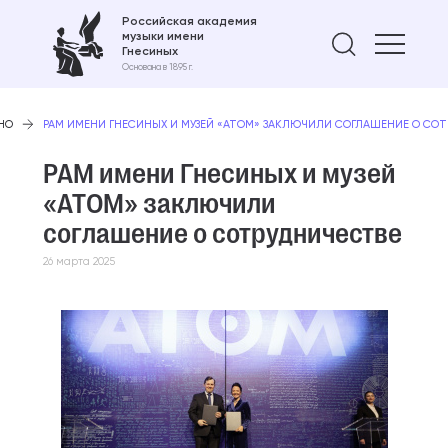
Российская академия
музыки имени
Найти 
Гнесиных
Основана в 1895 г.
НО
РАМ ИМЕНИ ГНЕСИНЫХ И МУЗЕЙ «АТОМ» ЗАКЛЮЧИЛИ СОГЛАШЕНИЕ О СО
РАМ имени Гнесиных и музей
«АТОМ» заключили
соглашение о сотрудничестве
26 марта 2025