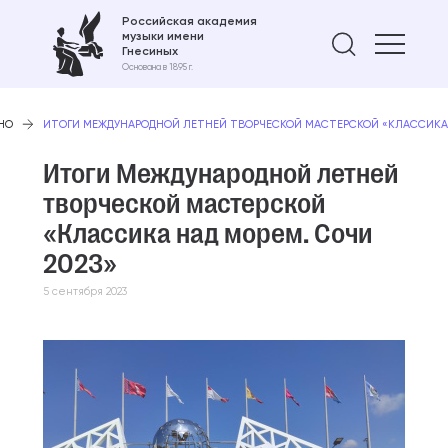
Российская академия
музыки имени
Найти 
Гнесиных
Основана в 1895 г.
НО
ИТОГИ МЕЖДУНАРОДНОЙ ЛЕТНЕЙ ТВОРЧЕСКОЙ МАСТЕРСКОЙ «КЛАССИКА 
Итоги Международной летней
творческой мастерской
«Классика над морем. Сочи
2023»
5 сентября 2023