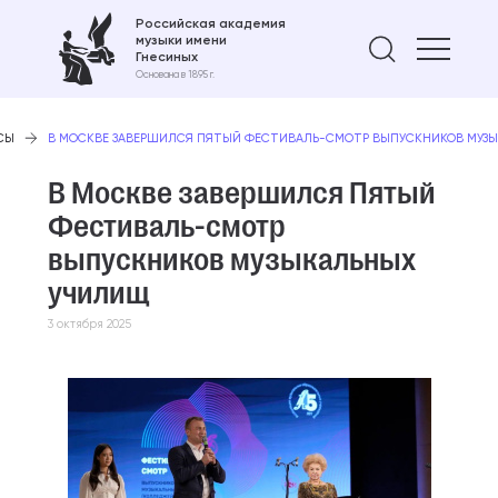
Российская академия
музыки имени
Найти 
Гнесиных
Основана в 1895 г.
СЫ
В МОСКВЕ ЗАВЕРШИЛСЯ ПЯТЫЙ ФЕСТИВАЛЬ-СМОТР ВЫПУСКНИКОВ МУЗ
В Москве завершился Пятый
Фестиваль-смотр
выпускников музыкальных
училищ
3 октября 2025