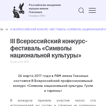
Российская академия
музыки имени
Найти 
Гнесиных
Основана в 1895 г.
СЫ
III ВСЕРОССИЙСКИЙ КОНКУРС-ФЕСТИВАЛЬ «СИМВОЛЫ НАЦИОНАЛЬНОЙ К
III Всероссийский конкурс-
фестиваль «Символы
национальной культуры»
10 августа 2016
26 марта 2017 года в РАМ имени Гнесиных
состоялся III Всероссийский профессиональный
конкурс «Символы национальной культуры. Гусли
и гармонь»
В конкурсе приняли участие около ста
исполнителей на гуслях и гармони из различных