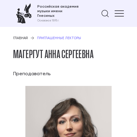
Российская академия
музыки имени
Найти 
Гнесиных
Основана в 1895 г.
ГЛАВНАЯ
ПРИГЛАШЕННЫЕ ЛЕКТОРЫ
МАГЕРГУТ АННА СЕРГЕЕВНА
Преподаватель