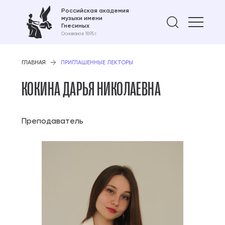
Российская академия
музыки имени
Найти 
Гнесиных
Основана в 1895 г.
ГЛАВНАЯ
ПРИГЛАШЕННЫЕ ЛЕКТОРЫ
КОКИНА ДАРЬЯ НИКОЛАЕВНА
Преподаватель