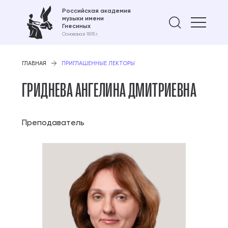
Российская академия
музыки имени
Найти 
Гнесиных
Основана в 1895 г.
ГЛАВНАЯ
ПРИГЛАШЕННЫЕ ЛЕКТОРЫ
ГРИДНЕВА АНГЕЛИНА ДМИТРИЕВНА
Преподаватель