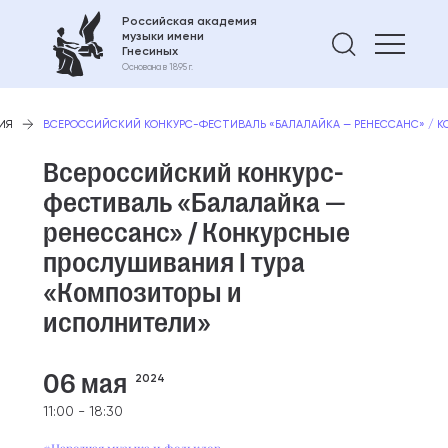
Российская академия
музыки имени
Найти 
Гнесиных
Основана в 1895 г.
ИЯ
ВСЕРОССИЙСКИЙ КОНКУРС-ФЕСТИВАЛЬ «БАЛАЛАЙКА — РЕНЕССАНС» / К
Всероссийский конкурс-
фестиваль «Балалайка —
ренессанс» / Конкурсные
прослушивания I тура
«Композиторы и
исполнители»
06 мая
2024
11:00 - 18:30
#Народная музыка и фольклор