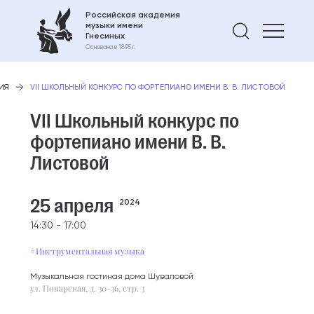
Российская академия
музыки имени
Найти 
Гнесиных
Основана в 1895 г.
ИЯ
VII ШКОЛЬНЫЙ КОНКУРС ПО ФОРТЕПИАНО ИМЕНИ В. В. ЛИСТОВОЙ
VII Школьный конкурс по
фортепиано имени В. В.
Листовой
25 апреля
2024
14:30 - 17:00
#Инструментальная музыка
Музыкальная гостиная дома Шуваловой
ул. Поварская, д. 30-36, стр. 3