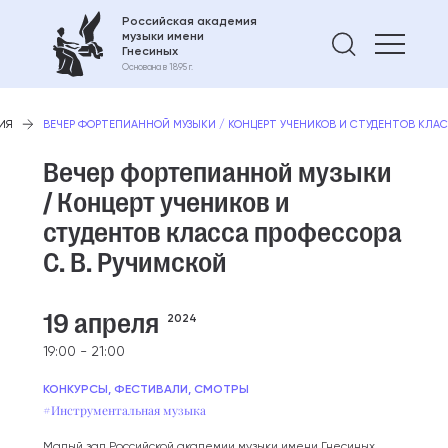
Российская академия
музыки имени
Найти 
Гнесиных
Основана в 1895 г.
ИЯ
ВЕЧЕР ФОРТЕПИАННОЙ МУЗЫКИ / КОНЦЕРТ УЧЕНИКОВ И СТУДЕНТОВ КЛАС
Вечер фортепианной музыки
/ Концерт учеников и
студентов класса профессора
С. В. Ручимской
19 апреля
2024
19:00 - 21:00
КОНКУРСЫ, ФЕСТИВАЛИ, СМОТРЫ
#Инструментальная музыка
Малый зал Российской академии музыки имени Гнесиных