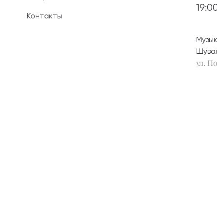
19:0
Контакты
Иностранным 
Музык
Платные обра
Шува
ул. По
Личный кабин
Информация о
предыдущего 
Вопрос-ответ
Контакты при