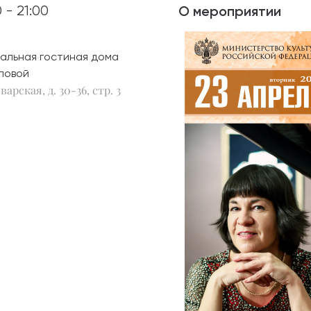
0 - 21:00
О мероприятии
абитуриентам
альная гостиная дома
зовательные услуги
ловой
варская, д. 30-36, стр. 3
ет абитуриента
 приемной кампании
года
емной комиссии