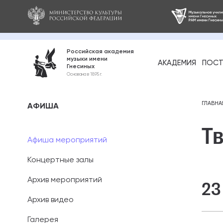
Российская академия
музыки имени
АКАДЕМИЯ
ПОСТ
Гнесиных
Среднее про
Основана в 1895 г.
образование
Бакалавриат
ГЛАВНА
АФИША
Т
Специалитет
Афиша мероприятий
Магистратура
Концертные залы
Ассистентура
Архив мероприятий
23
Аспирантура
Архив видео
Галерея
Дополнительн