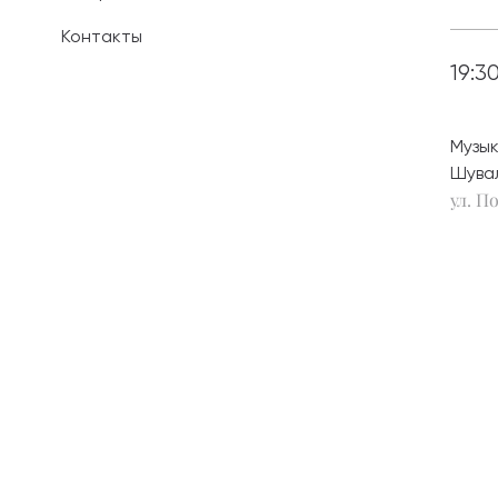
Контакты
Иностранным 
19:3
Платные обра
Личный кабин
Музык
Шува
Информация о
ул. По
предыдущего 
Вопрос-ответ
Контакты при