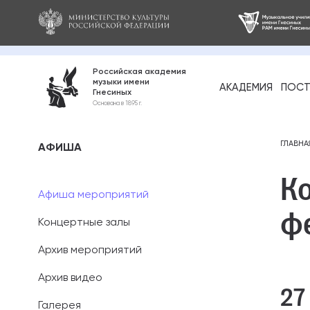
Российская академия
музыки имени
АКАДЕМИЯ
ПОСТ
Гнесиных
Среднее про
Основана в 1895 г.
образование
Бакалавриат
ГЛАВНА
АФИША
Ко
Специалитет
Афиша мероприятий
ф
Магистратура
Концертные залы
Ассистентура
Архив мероприятий
Аспирантура
Архив видео
27
Галерея
Дополнительн