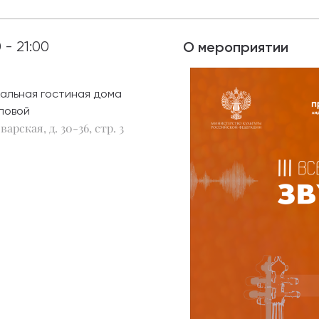
абитуриентам
0 - 21:00
О мероприятии
зовательные услуги
ет абитуриента
альная гостиная дома
ловой
 приемной кампании
варская, д. 30-36, стр. 3
года
емной комиссии