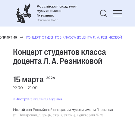
Российская академия
музыки имени
Найти 
Гнесиных
Основана в 1895 г.
ОПРИЯТИЯ
КОНЦЕРТ СТУДЕНТОВ КЛАССА ДОЦЕНТА Л. А. РЕЗНИКОВОЙ
Концерт студентов класса
доцента Л. А. Резниковой
15 марта
2024
19:00 - 21:00
#Инструментальная музыка
Малый зал Российской академии музыки имени Гнесиных
ул. Поварская, д. 30-36, стр. 1, этаж 4, аудитория № 73