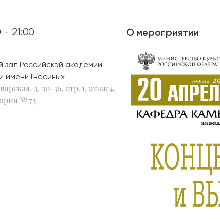
абитуриентам
0 - 21:00
О мероприятии
зовательные услуги
ет абитуриента
й зал Российской академии
и имени Гнесиных
 приемной кампании
варская, д. 30-36, стр. 1, этаж 4,
года
ория № 73
емной комиссии