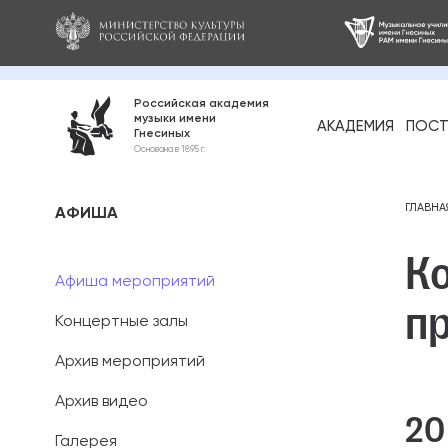
Российская академия
музыки имени
АКАДЕМИЯ
ПОСТ
Гнесиных
Среднее про
Основана в 1895 г.
образование
Бакалавриат
ГЛАВНА
АФИША
Ко
Специалитет
Афиша мероприятий
пр
Магистратура
Концертные залы
Ассистентура
Архив мероприятий
Аспирантура
Архив видео
20
Галерея
Дополнительн