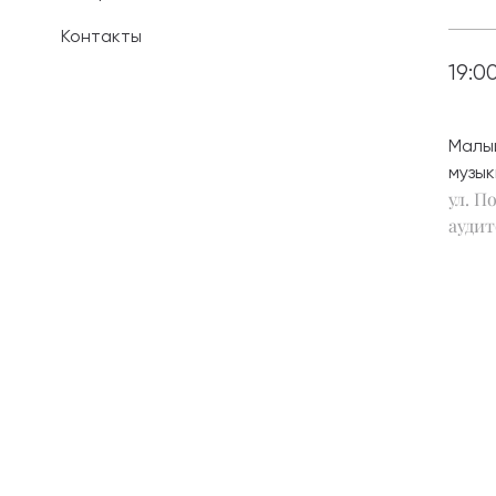
Контакты
Иностранным 
19:0
Платные обра
Личный кабин
Малы
музык
Информация о
ул. По
предыдущего 
аудит
Вопрос-ответ
Контакты при