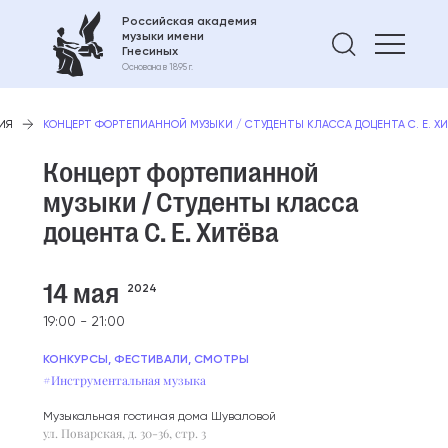
Российская академия
музыки имени
Найти 
Гнесиных
Основана в 1895 г.
ИЯ
КОНЦЕРТ ФОРТЕПИАННОЙ МУЗЫКИ / СТУДЕНТЫ КЛАССА ДОЦЕНТА С. Е. Х
Концерт фортепианной
музыки / Студенты класса
доцента С. Е. Хитёва
14 мая
2024
19:00 - 21:00
КОНКУРСЫ, ФЕСТИВАЛИ, СМОТРЫ
#Инструментальная музыка
Музыкальная гостиная дома Шуваловой
ул. Поварская, д. 30-36, стр. 3