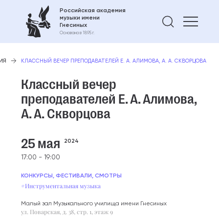
Российская академия
музыки имени
Найти 
Гнесиных
Основана в 1895 г.
ИЯ
КЛАССНЫЙ ВЕЧЕР ПРЕПОДАВАТЕЛЕЙ Е. А. АЛИМОВА, А. А. СКВОРЦОВА
Классный вечер
преподавателей Е. А. Алимова,
А. А. Скворцова
25 мая
2024
17:00 - 19:00
КОНКУРСЫ, ФЕСТИВАЛИ, СМОТРЫ
#Инструментальная музыка
Малый зал Музыкального училища имени Гнесиных
ул. Поварская, д. 38, стр. 1, этаж 9