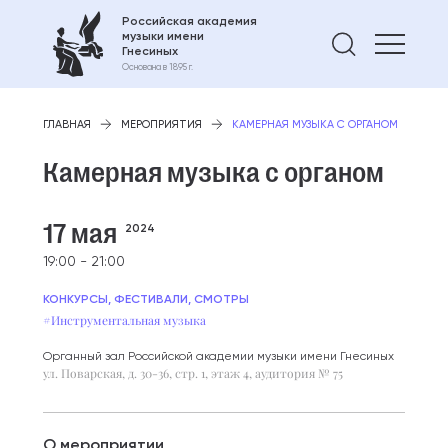
Российская академия
музыки имени
Найти 
Гнесиных
Основана в 1895 г.
ГЛАВНАЯ
МЕРОПРИЯТИЯ
КАМЕРНАЯ МУЗЫКА С ОРГАНОМ
Камерная музыка с органом
17 мая
2024
19:00 - 21:00
КОНКУРСЫ, ФЕСТИВАЛИ, СМОТРЫ
#Инструментальная музыка
Органный зал Российской академии музыки имени Гнесиных
ул. Поварская, д. 30-36, стр. 1, этаж 4, аудитория № 75
О мероприятии