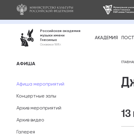
Российская академия
музыки имени
АКАДЕМИЯ
ПОСТ
Гнесиных
Среднее про
Основана в 1895 г.
образование
Бакалавриат
ГЛАВНА
АФИША
Дж
Специалитет
Афиша мероприятий
Магистратура
Концертные залы
Ассистентура
Архив мероприятий
13
Аспирантура
Архив видео
Галерея
Дополнительн