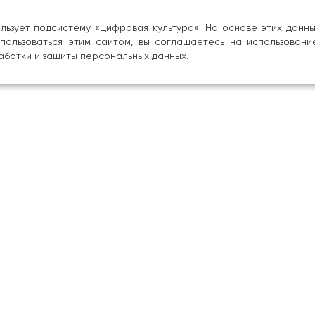
льзует подсистему «Цифровая культура». На основе этих дан
пользоваться этим сайтом, вы соглашаетесь на использовани
аботки и защиты персональных данных.
ия
Наука
 об образовательной
Научно-творческие цент