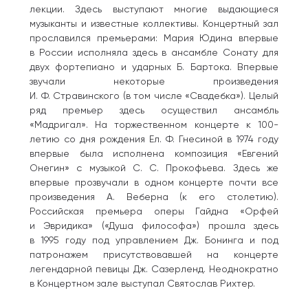
лекции. Здесь выступают многие выдающиеся
музыканты и известные коллективы. Концертный зал
прославился премьерами: Мария Юдина впервые
в России исполняла здесь в ансамбле Сонату для
двух фортепиано и ударных Б. Бартока. Впервые
звучали некоторые произведения
И. Ф. Стравинского (в том числе «Свадебка»). Целый
ряд премьер здесь осуществил ансамбль
«Мадригал». На торжественном концерте к 100-
летию со дня рождения Ел. Ф. Гнесиной в 1974 году
впервые была исполнена композиция «Евгений
Онегин» с музыкой С. С. Прокофьева. Здесь же
впервые прозвучали в одном концерте почти все
произведения А. Веберна (к его столетию).
Российская премьера оперы Гайдна «Орфей
и Эвридика» («Душа философа») прошла здесь
в 1995 году под управлением Дж. Бонинга и под
патронажем присутствовавшей на концерте
легендарной певицы Дж. Сазерленд. Неоднократно
в Концертном зале выступал Святослав Рихтер.