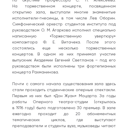
по акустике профессора С. П. Алексеева.
На торжественном концерте, посвященном
открытию зала, выступали многие знаменитые
исполнители-гнесинцы, в том числе Лев Оборин.
Симфонический оркестр студентов института под
руководством О. М. Агаркова исполнил специально
написанную «Торжественную увертюру»
композитора Ф. Е. Витачека. После этого
состоялись еще несколько торжественных
концертов. В одном из них принимал участие
выпускник Академии Евгений Светланов – под его
руководством были исполнены три фортепианных
концерта Рахманинова.
Почти с самого начала существования зала здесь
стали проходить студенческие оперные спектакли.
Первым из них был «Дон Жуан» Моцарта. За годы
работы Оперного театра-студии (открылась
в 1976 году) было подготовлено 30 премьер. В зале
ежегодно проходит до 20 абонементных
тематических циклов, где выступают
преподаватели и студенты вуза, музыковеды читают