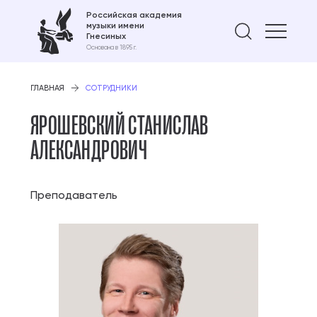
Российская академия
музыки имени
Найти 
Гнесиных
Основана в 1895 г.
ГЛАВНАЯ
СОТРУДНИКИ
ЯРОШЕВСКИЙ СТАНИСЛАВ
АЛЕКСАНДРОВИЧ
Преподаватель