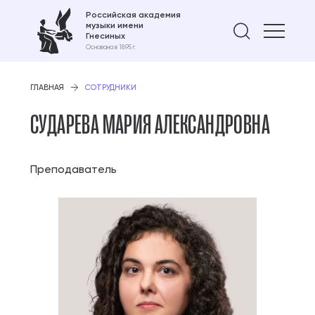
Российская академия
музыки имени
Найти 
Гнесиных
Основана в 1895 г.
ГЛАВНАЯ
СОТРУДНИКИ
СУДАРЕВА МАРИЯ АЛЕКСАНДРОВНА
Преподаватель