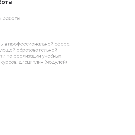
боты
ж работы
ы в профессиональной сфере,
ующей образовательной
ти по реализации учебных
курсов, дисциплин (модулей)