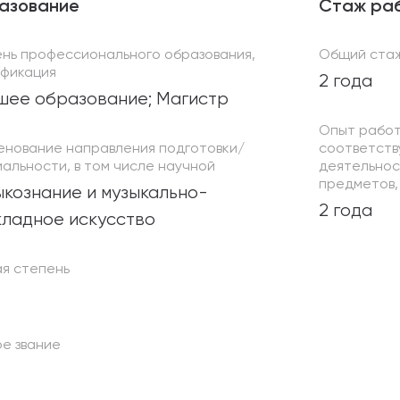
азование
Стаж ра
ень профессионального образования,
Общий ста
ификация
2 года
шее образование; Магистр
Опыт работ
енование направления подготовки/
соответств
альности, в том числе научной
деятельнос
предметов, 
кознание и музыкально-
2 года
кладное искусство
ая степень
е звание