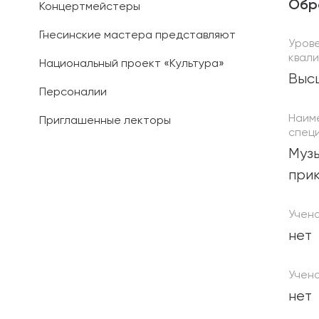
Обр
Концертмейстеры
Гнесинские мастера представляют
Уров
квал
Национальный проект «Культура»
Выс
Персоналии
Наим
Приглашенные лекторы
специ
Музы
при
Учен
нет
Учено
нет