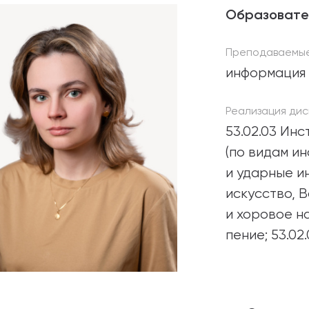
Образовате
абитуриентам
Преподаваемые
зовательные услуги
информация 
ет абитуриента
Реализация дис
 приемной кампании
53.02.03 Ин
года
(по видам и
и ударные и
искусство, В
емной комиссии
и хоровое н
пение; 53.02