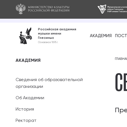
Российская академия
музыки имени
АКАДЕМИЯ
ПОСТ
Гнесиных
Среднее про
Основана в 1895 г.
образование
Бакалавриат
ГЛАВНА
АКАДЕМИЯ
С
Специалитет
Сведения об образовательной
Магистратура
организации
Об Академии
Ассистентура
Пр
История
Аспирантура
Ректорат
Дополнительн