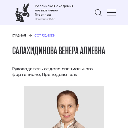
Российская академия
музыки имени
Найти 
Гнесиных
Основана в 1895 г.
ГЛАВНАЯ
СОТРУДНИКИ
САЛАХИДИНОВА ВЕНЕРА АЛИЕВНА
Руководитель отдела специального
фортепиано, Преподаватель