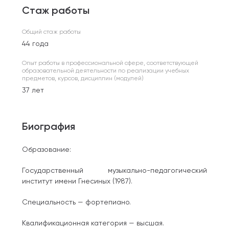
Стаж работы
Общий стаж работы
44 года
Опыт работы в профессиональной сфере, соответствующей
образовательной деятельности по реализации учебных
предметов, курсов, дисциплин (модулей)
37 лет
Биография
Образование:
Государственный музыкально-педагогический
институт имени Гнесиных (1987).
Специальность — фортепиано.
Квалификационная категория — высшая.