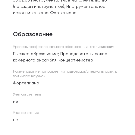
53.02.03 Инструментальное исполнительство
(по видам инструментов), Инструментальное
исполнительство. Фортепиано
Образование
Уровень профессионального образования, квалификация
Высшее образование; Преподаватель, солист
камерного ансамбля, концертмейстер
Наименование направления подготовки/специальности, в
том числе научной
Фортепиано
Ученая степень
нет
Ученое звание
нет