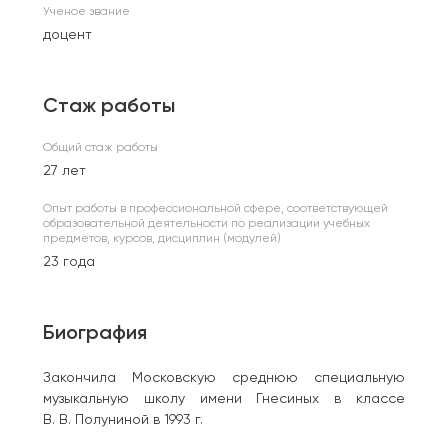
Ученое звание
доцент
Стаж работы
Общий стаж работы
27 лет
Опыт работы в профессиональной сфере, соответствующей
образовательной деятельности по реализации учебных
предметов, курсов, дисциплин (модулей)
23 года
Биография
Закончила Московскую среднюю специальную
музыкальную школу имени Гнесиных в классе
В. В. Полуниной в 1993 г.