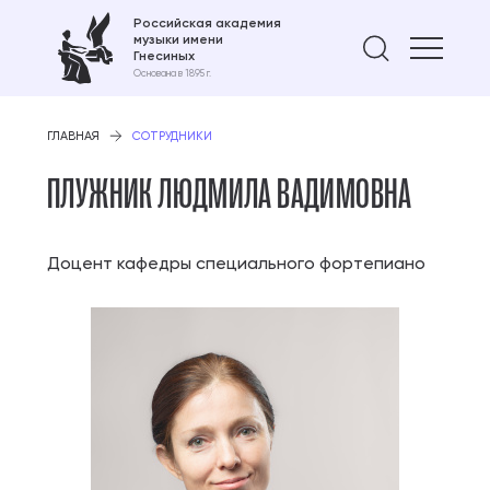
Российская академия
музыки имени
Найти 
Гнесиных
Основана в 1895 г.
ГЛАВНАЯ
СОТРУДНИКИ
ПЛУЖНИК ЛЮДМИЛА ВАДИМОВНА
Доцент кафедры специального фортепиано