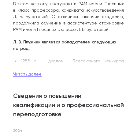
В этом же году поступила в РАМ имени Гнесиных
в класс профессора, кандидата искусствоведения
Л. Б. Булатовой. С отличием закончив академию,
продолжила обучение в ассистентуре-стажировке
РАМ имени Гнесиных в классе Л. Б. Булатовой.
Л. В. Плужник является обладателем следующих
наград:
1988 г. — диплом I Всесоюзного конкурса
пианистов специальных музыкальных школ-
десятилеток, г. Тбилиси;
Читать далее
1996 г. — лауреат II премии Международного
конкурса пианистов, г. Афины (Греция);
Сведения о повышении
2012 г. — победитель IV Независимого
квалификации и о профессиональной
международного конкурса пианистов и оперных
исполнителей, г. Москва;
переподготовке
2017 г. — победитель (лауреат II степени)
IX Международного конкурса музыкантов-
2024
исполнителей и композиторов «Романтизм: