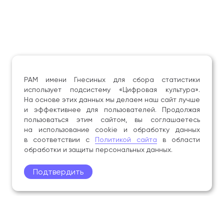
Ван Жуйцзюнь (Китай), дипломант III степени —
XI Международная олимпиада искусств,
г. Москва, 2011 г.;
Соловьева Элла Владимировна, лауреат
IV cтепени — XII Международный фестиваль-
конкурс «Musica Classica», г. Руза, 2012 г.,
лауреат II премии — V Открытый всероссийский
РАМ имени Гнесиных для сбора статистики
конкурс исполнителей имени А. А. Алябьева,
использует подсистему «Цифровая культура».
г. Тобольск, 2014 г.;
На основе этих данных мы делаем наш сайт лучше
и эффективнее для пользователей. Продолжая
Сколыбердина Елена Александровна, лауреат
пользоваться этим сайтом, вы соглашаетесь
IV степени — IV Независимый международный
на использование cookie и обработку данных
конкурс пианистов и оперных исполнителей,
в соответствии с
Политикой сайта
в области
г. Москва, 2012 г.;
обработки и защиты персональных данных.
Михеева Елена Алексеевна, лауреат I премии —
XII Международный фестиваль-конкурс «Musica
Подтвердить
Classica», г. Руза, 2016 г.;
Козлова Анастасия Андреевна, дипломант
II cтепени — IX Международный конкурс
музыкантов-исполнителей и композиторов