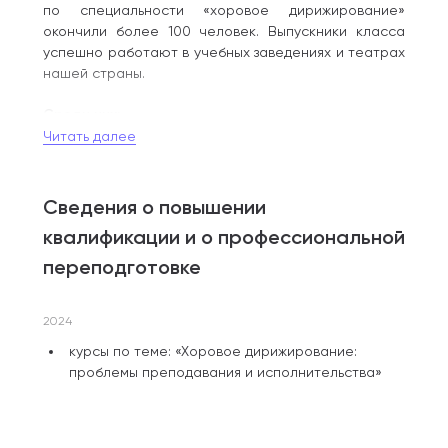
по специальности «хоровое дирижирование»
окончили более 100 человек. Выпускники класса
успешно работают в учебных заведениях и театрах
нашей страны.
Среди них:
Читать далее
Н. Шелковская — преподаватель МГК имени
П. И. Чайковского;
Сведения о повышении
В. Погоров — хормейстер Музыкального театра
имени Станиславского и Немировича-Данченко
квалификации и о профессиональной
и хормейстер детской хоровой студии
переподготовке
«Веснянка»;
А. Самохвалова — преподаватель ГИТИСа
и руководитель капеллы мальчиков и юношей
2024
«Cantus»;
курсы по теме: «Хоровое дирижирование:
проблемы преподавания и исполнительства»
А. Трухан — хормейстер детской хоровой студии
«Весна» имени Пономарева;
В. Дургарян — хормейстер хоровой студии
«Аврора».