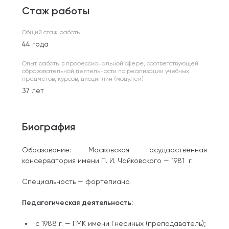
Стаж работы
Общий стаж работы
44 года
Опыт работы в профессиональной сфере, соответствующей
образовательной деятельности по реализации учебных
предметов, курсов, дисциплин (модулей)
37 лет
Биография
Образование: Московская государственная
консерватория имени П. И. Чайковского — 1981 г.
Специальность — фортепиано.
Педагогическая деятельность:
с 1988 г. — ГМК имени Гнесиных (преподаватель);