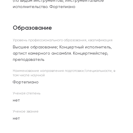
(по видам инструментов), Инструментальное
исполнительство. Фортепиано
Образование
Уровень профессионального образования, квалификация
Высшее образование; Концертный исполнитель,
артист камерного ансамбля. Концертмейстер,
преподаватель
Наименование направления подготовки/специальности, в
том числе научной
Фортепиано
Ученая степень
нет
Ученое звание
нет