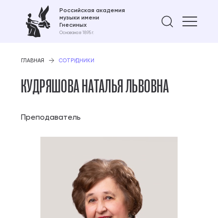
Российская академия
музыки имени
Найти 
Гнесиных
Основана в 1895 г.
ГЛАВНАЯ
СОТРУДНИКИ
КУДРЯШОВА НАТАЛЬЯ ЛЬВОВНА
Преподаватель