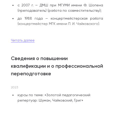
с 2007 г. — ДМШ при МГУМИ имени Ф. Шопена
(преподаватель) (работа по совместительству);
до 1988 года — концертмейстерская работа
(концертмейстер МГК имени П. И. Чайковского).
Наиболее известные ученики:
Читать далее
Терехов Сергей — преподаватель МГК имени
Чайковского, лауреат международных
конкурсов;
Сведения о повышении
Светлана Воронова, Илья Васильев —
квалификации и о профессиональной
победители международных конкурсов;
переподготовке
Пегарькова Н. — лауреат международного
конкурса, концертмейстер в Гамбурге.
2023
Публикации:
курсы по теме: «Золотой педагогический
репертуар: Шуман, Чайковский, Григ»
Статья в книге «Лев Наумов», 2007 г.