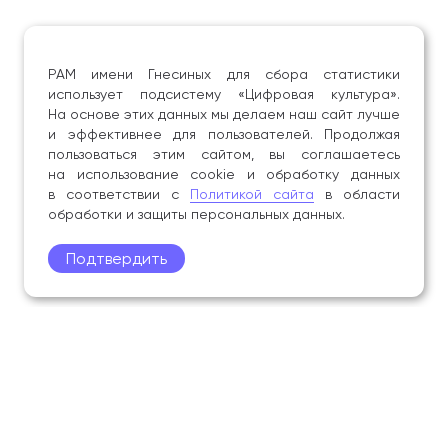
группа «Off Beat» — солист. Выпущен диск
в 1995 году (все записи до сих пор в ротации
на радиостанциях).
РАМ имени Гнесиных для сбора статистики
использует подсистему «Цифровая культура».
На основе этих данных мы делаем наш сайт лучше
Сотрудничество в кинопроектах — композитор
и эффективнее для пользователей. Продолжая
и аранжировщик («Мороз по коже», продюсер
пользоваться этим сайтом, вы соглашаетесь
А. Кончаловский, «Вход в закрытую дверь»,
на использование cookie и обработку данных
режиссер О. Тарабузан).
в соответствии с
Политикой сайта
в области
обработки и защиты персональных данных.
Участие в конкурсах:
Подтвердить
I Международный конкурс исполнителей
этнической музыки «Этника» — Диплом I степени
(Народный хор ГМУ им. Гнесиных),
в т. ч. в качестве члена жюри;
III Международный студенческий конкурс-
фестиваль вокалистов и вокальных ансамблей
«Волжская песенная осень». Волгоград, 17-
22 ноября 2011.