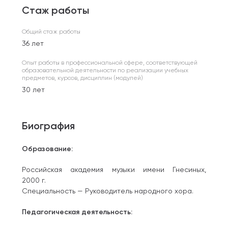
Стаж работы
Общий стаж работы
36 лет
Опыт работы в профессиональной сфере, соответствующей
образовательной деятельности по реализации учебных
предметов, курсов, дисциплин (модулей)
30 лет
Биография
Образование:
Российская академия музыки имени Гнесиных,
2000 г.
Специальность — Руководитель народного хора.
Педагогическая деятельность: