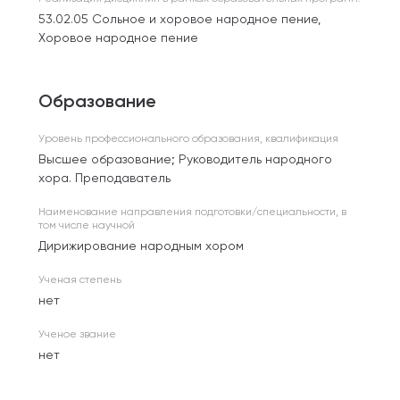
53.02.05 Сольное и хоровое народное пение,
Хоровое народное пение
Образование
Уровень профессионального образования, квалификация
Высшее образование; Руководитель народного
хора. Преподаватель
Наименование направления подготовки/специальности, в
том числе научной
Дирижирование народным хором
Ученая степень
нет
Ученое звание
нет