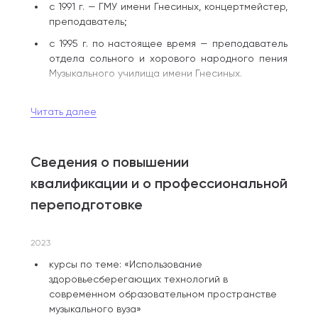
с 1991 г. — ГМУ имени Гнесиных, концертмейстер,
преподаватель;
с 1995 г. по настоящее время — преподаватель
отдела сольного и хорового народного пения
Музыкального училища имени Гнесиных.
Квалификационная категория — высшая.
Читать далее
Места работы по совместительству: с 2000
по 2003 гг. — хормейстер ансамбля этнической
Сведения о повышении
музыки «Ветка. ru».
квалификации и о профессиональной
Методические работы:
переподготовке
буклеты по расшифровке, учебные программы
по расшифровке, аранжировке, хоровому классу.
2023
курсы по теме: «Использование
Публикации:
здоровьесберегающих технологий в
современном образовательном пространстве
Сборник аранжировок «Репертуар народного
музыкального вуза»
хора» (Москва, 2004).