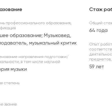
азование
Стаж ра
ень профессионального образования,
Общий ста
ификация
64 года
шее образование; Музыковед,
одаватель, музыкальный критик
Опыт работ
соответств
деятельнос
енование направления подготовки/
предметов, 
альности, в том числе научной
59 лет
рия музыки
ая степень
е звание