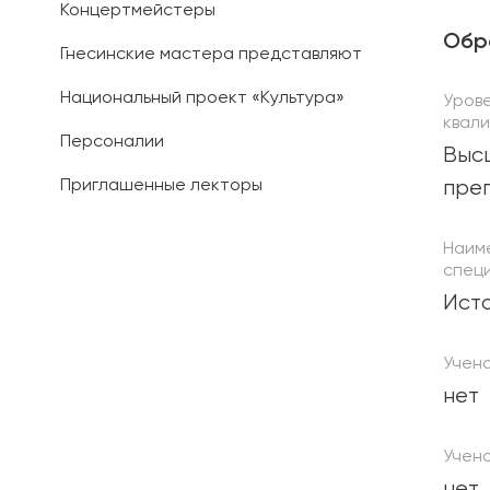
Концертмейстеры
Обр
Гнесинские мастера представляют
Национальный проект «Культура»
Уров
квал
Персоналии
Выс
Приглашенные лекторы
преп
Наим
специ
Исто
Учен
нет
Учено
нет