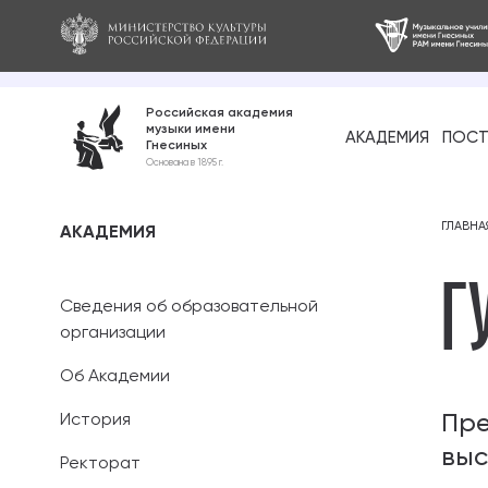
Российская академия
музыки имени
АКАДЕМИЯ
ПОСТ
Гнесиных
Среднее про
Основана в 1895 г.
образование
Бакалавриат
ГЛАВНА
АКАДЕМИЯ
Г
Специалитет
Сведения об образовательной
Магистратура
организации
Об Академии
Ассистентура
Пре
История
Аспирантура
выс
Ректорат
Дополнительн