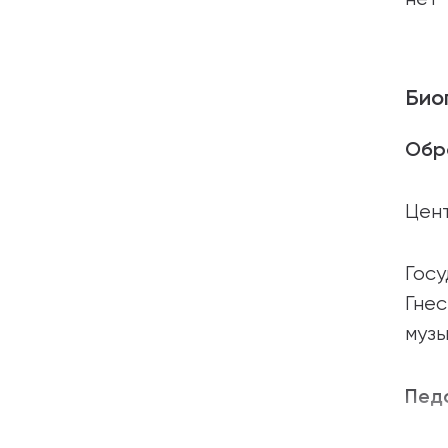
Био
Обр
Цент
Гос
Гнес
музы
Педа