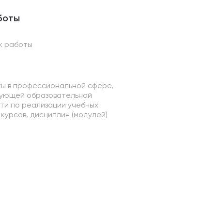
боты
ж работы
ы в профессиональной сфере,
ующей образовательной
ти по реализации учебных
курсов, дисциплин (модулей)