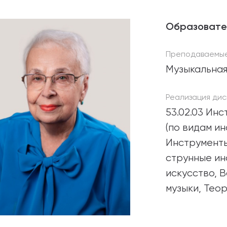
абитуриентам
Образовате
зовательные услуги
Преподаваемые
ет абитуриента
Музыкальная
 приемной кампании
Реализация дис
года
53.02.03 Ин
(по видам и
Инструмент
емной комиссии
струнные ин
искусство, В
музыки, Тео