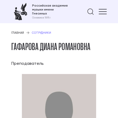
Российская академия
музыки имени
Найти 
Гнесиных
Основана в 1895 г.
ГЛАВНАЯ
СОТРУДНИКИ
ГАФАРОВА ДИАНА РОМАНОВНА
Преподаватель