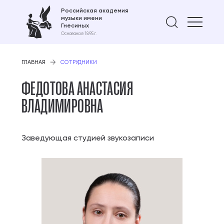
Российская академия
музыки имени
Найти 
Гнесиных
Основана в 1895 г.
ГЛАВНАЯ
СОТРУДНИКИ
ФЕДОТОВА АНАСТАСИЯ
ВЛАДИМИРОВНА
Заведующая студией звукозаписи