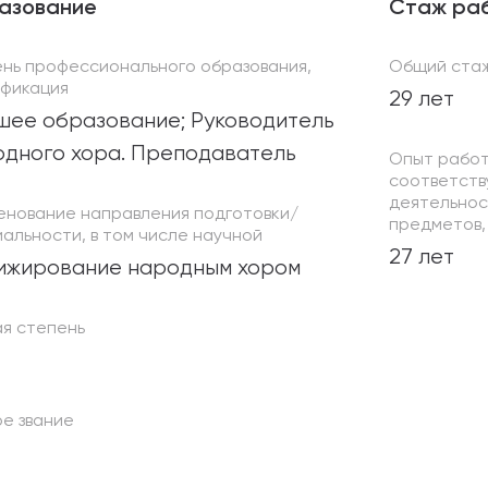
азование
Стаж ра
ень профессионального образования,
Общий ста
ификация
29 лет
шее образование; Руководитель
одного хора. Преподаватель
Опыт работ
соответств
деятельнос
енование направления подготовки/
предметов, 
альности, в том числе научной
27 лет
ижирование народным хором
ая степень
е звание