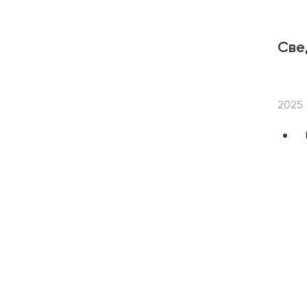
Све
2025
Пуб
«Пр
заве
Кон