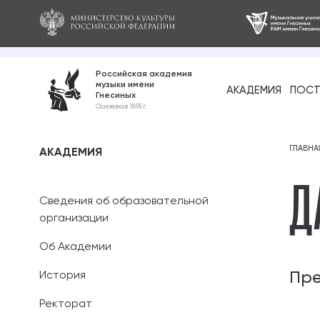
Российская академия
музыки имени
АКАДЕМИЯ
ПОСТ
Гнесиных
Среднее про
Основана в 1895 г.
образование
Бакалавриат
ГЛАВНА
АКАДЕМИЯ
Д
Специалитет
Сведения об образовательной
Магистратура
организации
Об Академии
Ассистентура
Пр
История
Аспирантура
Ректорат
Дополнительн