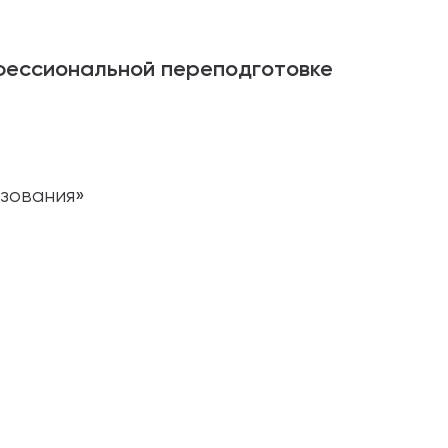
кой музыки «Ветка. ru», артист, педагог
фессиональной переподготовке
. Назарова, педагог по вокалу;
вокалу;
азования»
рады, педагог по вокалу.
» для средних музыкальных учебных