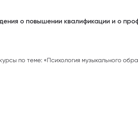
2000 г. — Центр «Согласие», Ансамбль этничес
дения о повышении квалификации и о про
по вокалу;
2005 г. — Театр национального искусства п/у В
2005 г. — РАТИ, факультет эстрады, педагог по 
курсы по теме: «Психология музыкального обр
2006 г. — МГУ имени Ломоносова, факультет эст
ликации и методические работы:
имерная программа по постановке голоса
дений — 2005 г.
цертная деятельность: