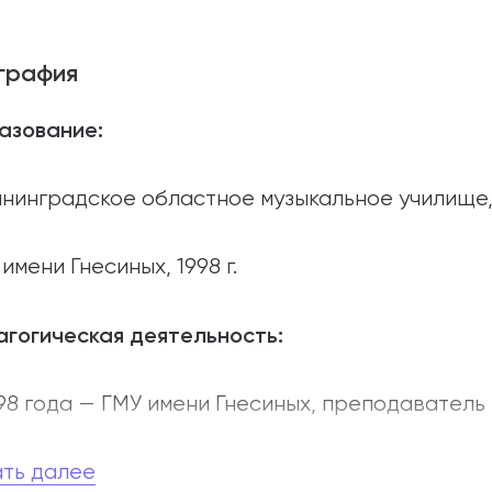
графия
азование:
нинградское областное музыкальное училище, 1
имени Гнесиных, 1998 г.
гогическая деятельность:
98 года — ГМУ имени Гнесиных, преподаватель 
а работы по совместительству:
ать далее