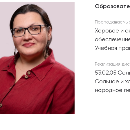
Образовате
абитуриентам
Преподаваемые
зовательные услуги
Хоровое и а
ет абитуриента
обеспечение
Учебная пра
 приемной кампании
года
Реализация дис
53.02.05 Со
Сольное и х
емной комиссии
народное п