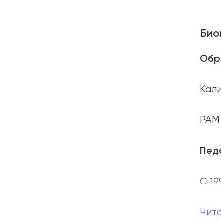
Био
Обр
Кали
РАМ 
Педа
С 19
Мест
Чит