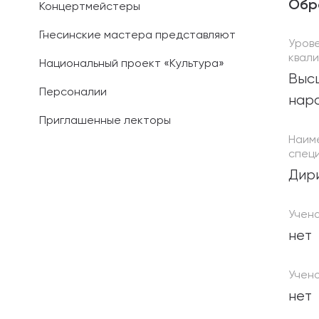
Обр
Концертмейстеры
Гнесинские мастера представляют
Уров
квал
Национальный проект «Культура»
Выс
Персоналии
нар
Приглашенные лекторы
Наим
специ
Дир
Учен
нет
Учено
нет