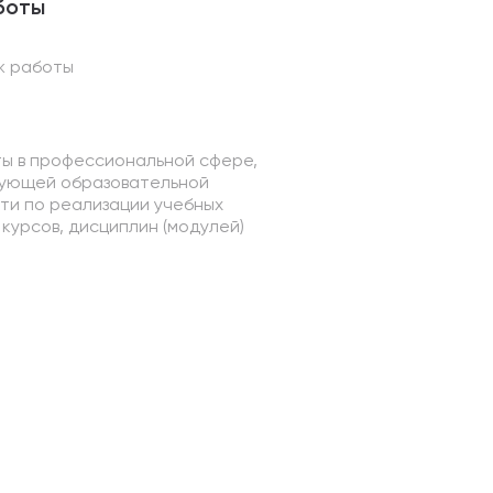
боты
ж работы
ы в профессиональной сфере,
ующей образовательной
ти по реализации учебных
курсов, дисциплин (модулей)