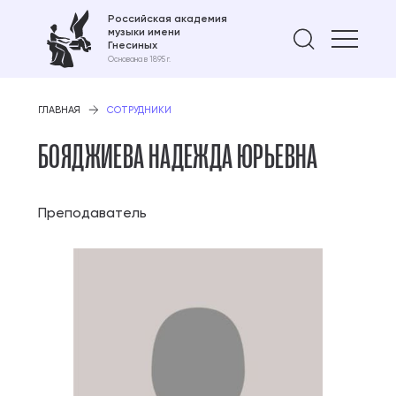
Российская академия
музыки имени
Найти 
Гнесиных
Основана в 1895 г.
ГЛАВНАЯ
СОТРУДНИКИ
БОЯДЖИЕВА НАДЕЖДА ЮРЬЕВНА
Преподаватель