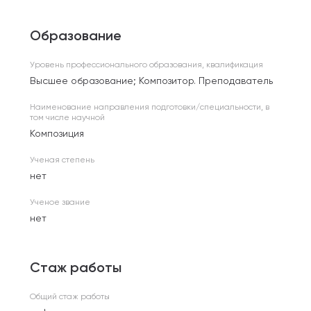
Образование
Уровень профессионального образования, квалификация
Высшее образование; Композитор. Преподаватель
Наименование направления подготовки/специальности, в
том числе научной
Композиция
Ученая степень
нет
Ученое звание
нет
Стаж работы
Общий стаж работы