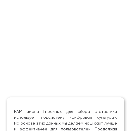
творческую работу в рамках учебного метода
иноязычных проектов (литературно-музыкальные
презентации, переводы собственных песен
на английский язык, проведение занятий
по специальности на иностранном языке и т. д.),
принимают участие в различных городских
и всероссийских англоязычных мероприятиях
(конкурс ораторского мастерства на иностранном
языке, «Молодежь против наркотиков», «Марафон
педагогических предметов» и т. д.), печатаются
в англоязычных СМИ; проводят международные
творческие встречи, осуществляют переводы
на мастер-классах зарубежных педагогов и т. д.
Е. Н. Борисова осуществляет научное руководство
бакалаврами, магистрами и аспирантами вуза
в рамках исследований педагогической,
психологической и журналистской направленности.
РАМ имени Гнесиных для сбора статистики
использует подсистему «Цифровая культура».
Помимо преподавательской и переводческой
На основе этих данных мы делаем наш сайт лучше
деятельности занимается профессиональной
и эффективнее для пользователей. Продолжая