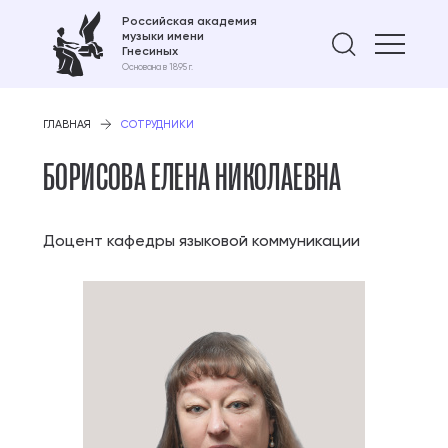
Российская академия
музыки имени
Найти 
Гнесиных
Основана в 1895 г.
ГЛАВНАЯ
СОТРУДНИКИ
БОРИСОВА ЕЛЕНА НИКОЛАЕВНА
Доцент кафедры языковой коммуникации