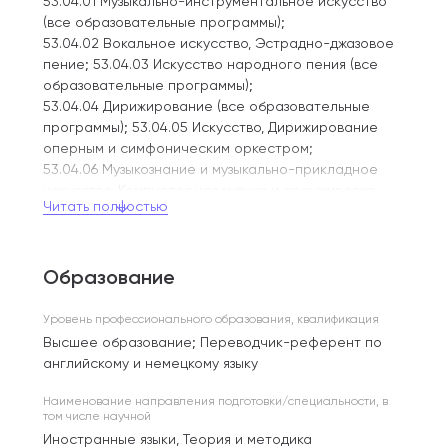
53.04.01 Музыкально-инструментальное искусство
(все образовательные программы);
53.04.02 Вокальное искусство, Эстрадно-джазовое
пение; 53.04.03 Искусство народного пения (все
образовательные программы);
53.04.04 Дирижирование (все образовательные
программы); 53.04.05 Искусство, Дирижирование
оперным и симфоническим оркестром;
53.04.06 Музыкознание и музыкально-прикладное
искусство, Компьютерная музыка и аранжировка,
Читать полностью
Музыкальная журналистика и редакторская
деятельность в СМИ, Музыкальная педагогика,
Музыковедение, Этномузыкология, Медиакомпозиция;
Образование
53.09.01 Искусство музыкального исполнительства
(все образовательные программы);
53.09.02 Искусство вокального исполнительства,
Уровень профессионального образования, квалификация
Народное пение; 53.09.03 Искусство композиции,
Высшее образование; Переводчик-референт по
Искусство композиции; 53.09.04 Мастерство
английскому и немецкому языку
музыкальной звукорежиссуры, Мастерство
музыкальной звукорежиссуры; 53.09.05 Искусство
Наименование направления подготовки/специальности, в
том числе научной
дирижирования (все образовательные программы)
Иностранные языки, Теория и методика