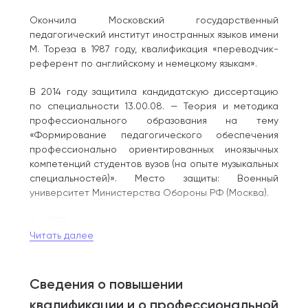
Окончила Московский государственный
педагогический институт иностранных языков имени
М. Тореза в 1987 году, квалификация «переводчик-
референт по английскому и немецкому языкам».
В 2014 году защитила кандидатскую диссертацию
по специальности 13.00.08. — Теория и методика
профессионального образования на тему
«Формирование педагогического обеспечения
профессионально ориентированных иноязычных
компетенций студентов вузов (на опыте музыкальных
специальностей)». Место защиты: Военный
университет Министерства Обороны РФ (Москва).
В 2017 г. присвоено ученое звание доцента
по специальности «Теория и методика
Читать далее
профессионального образования».
Стаж преподавателя английского языка
Сведения о повышении
и лингвистических дисциплин в вузе 14 лет.
квалификации и о профессиональной