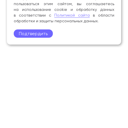
деятельностью в области журналистики
пользоваться этим сайтом, вы соглашаетесь
и психологии.
на использование cookie и обработку данных
в соответствии с
Политикой сайта
в области
Член журналистов Союза журналистов Москвы,
обработки и защиты персональных данных.
член Союза писателей Москвы.
Подтвердить
Член редакционной коллегии научного журнала
«Культура культуры».
Член редакционной коллегии рецензируемого
научного журнала
«Художественное образование
и наука»
.
Поступление
Обучающимся
Академия