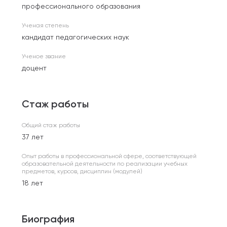
профессионального образования
Ученая степень
кандидат педагогических наук
Ученое звание
доцент
Стаж работы
Общий стаж работы
37 лет
Опыт работы в профессиональной сфере, соответствующей
образовательной деятельности по реализации учебных
предметов, курсов, дисциплин (модулей)
18 лет
Биография