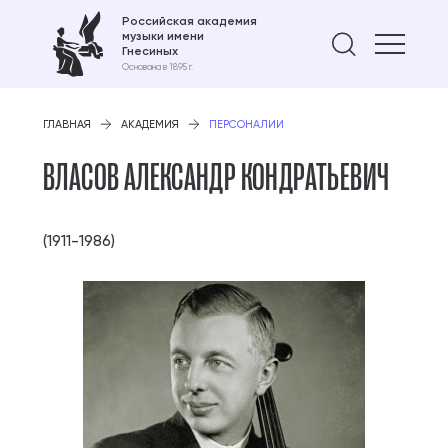
Российская академия
музыки имени
Найти 
Гнесиных
Основана в 1895 г.
ГЛАВНАЯ
АКАДЕМИЯ
ПЕРСОНАЛИИ
ВЛАСОВ АЛЕКСАНДР КОНДРАТЬЕВИЧ
(1911-1986)