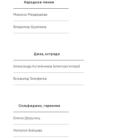
Народное пение
Марина Медведева
Владимир Бурлаков
Джаз, эстрада
Александр Кутейников (электрогитара)
Всеволод Тимофеев
Сольфеджио, гармония
Елена Дерунец
Наталия Бойцова