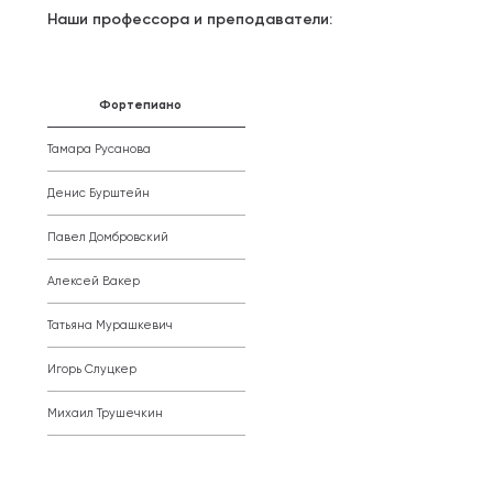
Наши профессора и преподаватели:
Фортепиано
Тамара Русанова
Денис Бурштейн
Павел Домбровский
Алексей Вакер
Татьяна Мурашкевич
Игорь Слуцкер
Михаил Трушечкин