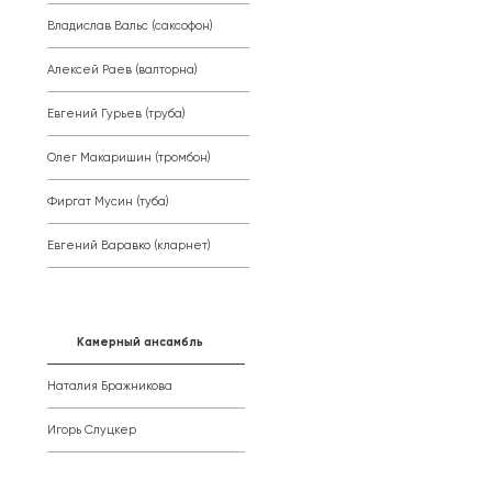
Владислав Вальс (саксофон)
Алексей Раев (валторна)
Евгений Гурьев (труба)
Олег Макаришин (тромбон)
Фиргат Мусин (туба)
Евгений Варавко (кларнет)
Камерный ансамбль
Наталия Бражникова
Игорь Слуцкер