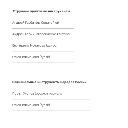
Струнные щипковые инструменты
Андрей Горбачёв (балалайка)
Андрей Гарин (классическая гитара)
Екатерина Мочалова (домра)
Ольга Васильева (гусли)
Национальные инструменты народов России
Павел Уханов (русская гармонь)
Ольга Васильева (гусли)