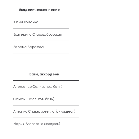
Академическое пение
Юлий Хоменко
Екатерина Стародубровская
Зарема Берёзова
Баян, аккордеон
Александр Селиванов (баян)
Семён Шмельков (баян)
Антонио Спаккаротелла (аккордеон)
Мария Власова (аккордеон)