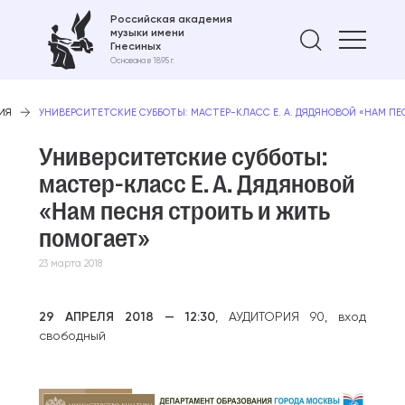
Российская академия
музыки имени
Найти 
Гнесиных
Основана в 1895 г.
ИЯ
УНИВЕРСИТЕТСКИЕ СУББОТЫ: МАСТЕР-КЛАСС Е. А. ДЯДЯНОВОЙ «НАМ П
Университетские субботы:
мастер-класс Е. А. Дядяновой
«Нам песня строить и жить
помогает»
23 марта 2018
29 АПРЕЛЯ 2018 —
12:30
, АУДИТОРИЯ 90, вход
свободный