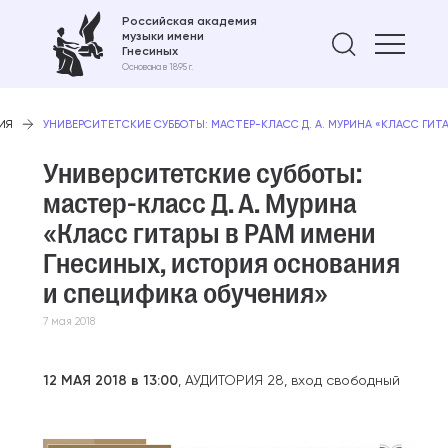
Российская академия
музыки имени
Найти 
Гнесиных
Основана в 1895 г.
ИЯ
УНИВЕРСИТЕТСКИЕ СУББОТЫ: МАСТЕР-КЛАСС Д. А. МУРИНА «КЛАСС ГИТ
Университетские субботы:
мастер-класс Д. А. Мурина
«Класс гитары в РАМ имени
Гнесиных, история основания
и специфика обучения»
7 мая 2018
12 МАЯ 2018 в 13:00
, АУДИТОРИЯ 28, вход свободный