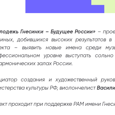
лодежь Гнесинки – Будущее России»
– прое
синых, добившихся высоких результатов в
екта – выявить новые имена среди муз
фессиональном уровне выступать сольн
армонических залах России.
циатор создания и художественный руко
Васили
истерства культуры РФ, виолончелист
ект проходит при поддержке РАМ имени Гнес