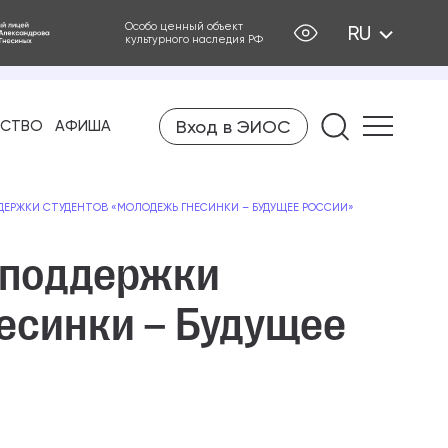
Особо ценный объект
RU
культурного наследия РФ
Вход в ЭИОС
Найти на
ЕСТВО
АФИША
ЕРЖКИ СТУДЕНТОВ «МОЛОДЕЖЬ ГНЕСИНКИ – БУДУЩЕЕ РОССИИ»
 поддержки
есинки – Будущее