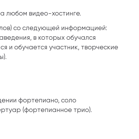
на любом видео-хостинге.
олов) со следующей информацией:
аведения, в которых обучался
ся и обучается участник, творческие
).
дении фортепиано, соло
ртуар (фортепианное трио).