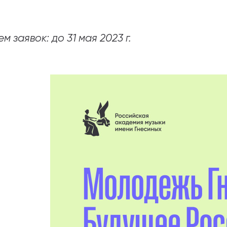
абитуриентам
м заявок: до 31 мая 2023 г.
зовательные услуги
ет абитуриента
 приемной кампании
года
емной комиссии