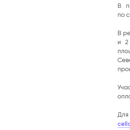
В п
по 
В р
и 2
пло
Сев
про
Уча
опл
Для
cel