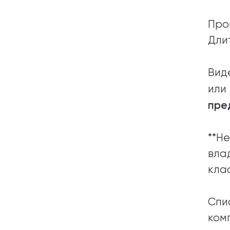
Про
Дли
Вид
или
пре
**Н
вла
кла
Спи
ком