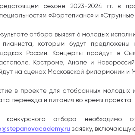
редстоящем сезоне 2023-2024 гг. в пр
специальностям «Фортепиано» и «Струнные
езультате отбора выявят 6 молодых исполн
 пианиста, которым будут предложены 
щадках России. Концерты пройдут в Сык
астополе, Костроме, Анапе и Новороссий
йдут на сценах Московской филармонии и 
стие в проекте для отобранных молодых и
ата переезда и питания во время проекта.
 конкурсного отбора необходимо о
lo@stepanovacademy.ru
заявку, включающую