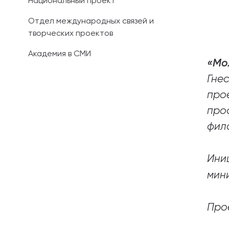
Национальный проект
Отдел международных связей и
творческих проектов
Академия в СМИ
«Мо
Гне
про
про
фил
Ини
мин
Про