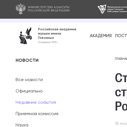
Российская академия
музыки имени
АКАДЕМИЯ
ПОСТ
Гнесиных
Среднее про
Основана в 1895 г.
образование
Бакалавриат
ГЛАВНА
НОВОСТИ
С
Специалитет
Все новости
Магистратура
с
Официально
Ассистентура
Р
Недавние события
Аспирантура
Приемная комиссия
18 ма
Наука
Дополнительн