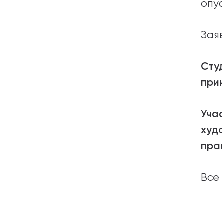
опу
Зая
Сту
при
Уча
худ
пра
Все