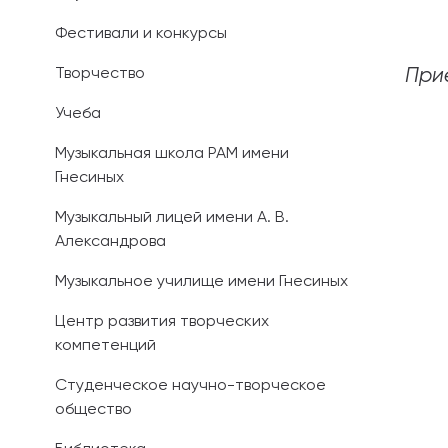
Фестивали и конкурсы
Иностранным 
Творчество
Прие
Платные обра
Учеба
Личный кабин
Музыкальная школа РАМ имени
Гнесиных
Информация о
предыдущего 
Музыкальный лицей имени А. В.
Александрова
Вопрос-ответ
Музыкальное училище имени Гнесиных
Контакты при
Центр развития творческих
компетенций
Студенческое научно-творческое
общество