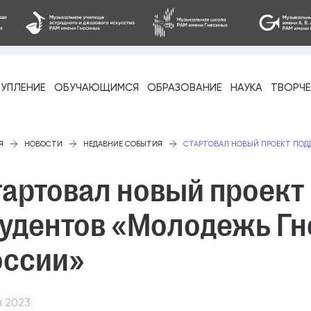
УПЛЕНИЕ
ОБУЧАЮЩИМСЯ
ОБРАЗОВАНИЕ
НАУКА
ТВОРЧ
фессиональное
Я
НОВОСТИ
НЕДАВНИЕ СОБЫТИЯ
СТАРТОВАЛ НОВЫЙ ПРОЕКТ ПОДД
тартовал новый проект
тудентов «Молодежь Гн
-стажировка
оссии»
я 2023
ое образование