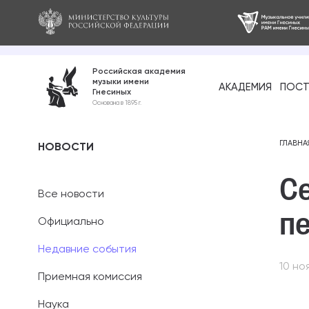
Российская академия
музыки имени
АКАДЕМИЯ
ПОСТ
Гнесиных
Среднее про
Основана в 1895 г.
образование
Бакалавриат
ГЛАВНА
НОВОСТИ
Се
Специалитет
Все новости
Магистратура
пе
Официально
Ассистентура
Недавние события
10 но
Аспирантура
Приемная комиссия
Наука
Дополнительн