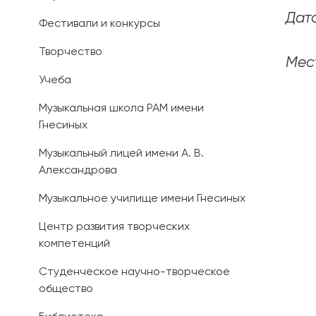
Дата
Фестивали и конкурсы
Иностранным 
Творчество
Платные обра
Мес
Учеба
Личный кабин
Музыкальная школа РАМ имени
Гнесиных
Информация о
предыдущего 
Музыкальный лицей имени А. В.
Александрова
Вопрос-ответ
Музыкальное училище имени Гнесиных
Контакты при
Центр развития творческих
компетенций
Студенческое научно-творческое
общество