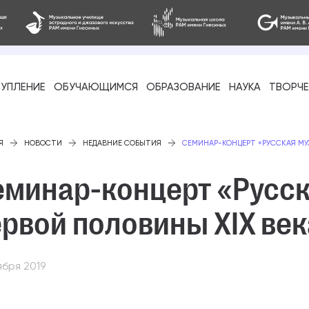
УПЛЕНИЕ
ОБУЧАЮЩИМСЯ
ОБРАЗОВАНИЕ
НАУКА
ТВОРЧ
фессиональное
Я
НОВОСТИ
НЕДАВНИЕ СОБЫТИЯ
СЕМИНАР-КОНЦЕРТ «РУССКАЯ МУЗ
минар-концерт «Русска
рвой половины XIX ве
-стажировка
ября 2019
ое образование