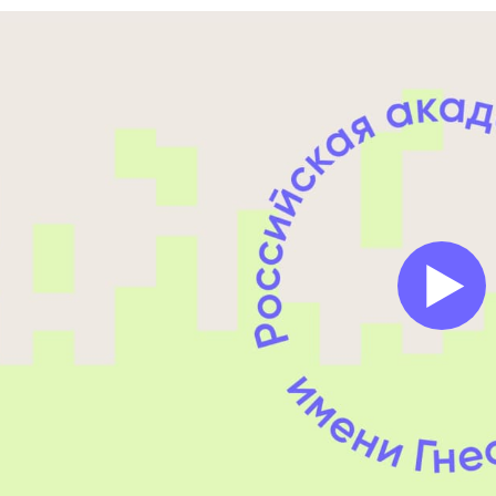
абитуриентам
зовательные услуги
ет абитуриента
 приемной кампании
года
емной комиссии